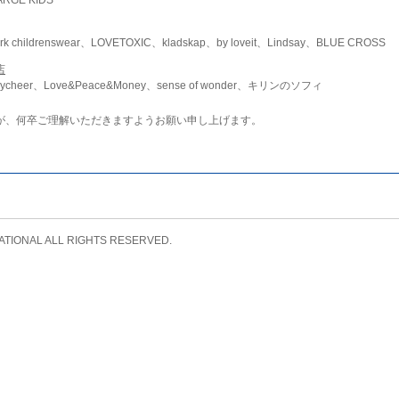
childrenswear、LOVETOXIC、kladskap、by loveit、Lindsay、BLUE CROSS
店
ycheer、Love&Peace&Money、sense of wonder、キリンのソフィ
が、何卒ご理解いただきますようお願い申し上げます。