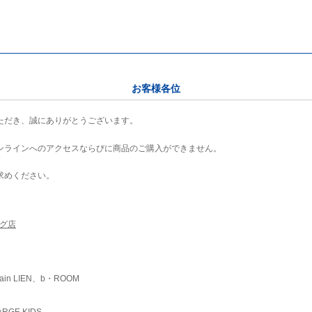
お客様各位
ただき、誠にありがとうございます。
ンラインへのアクセスならびに商品のご購入ができません。
求めください。
ング店
ain LIEN、b・ROOM
RGE KIDS