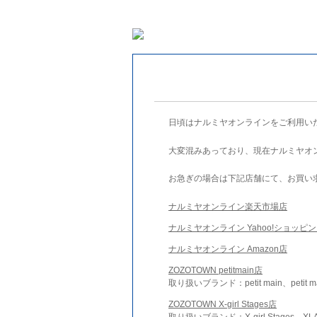
日頃はナルミヤオンラインをご利用い
大変混みあっており、現在ナルミヤオ
お急ぎの場合は下記店舗にて、お買い
ナルミヤオンライン楽天市場店
ナルミヤオンライン Yahoo!ショッピ
ナルミヤオンライン Amazon店
ZOZOTOWN petitmain店
取り扱いブランド：petit main、petit m
ZOZOTOWN X-girl Stages店
取り扱いブランド：X-girl Stages、XLA