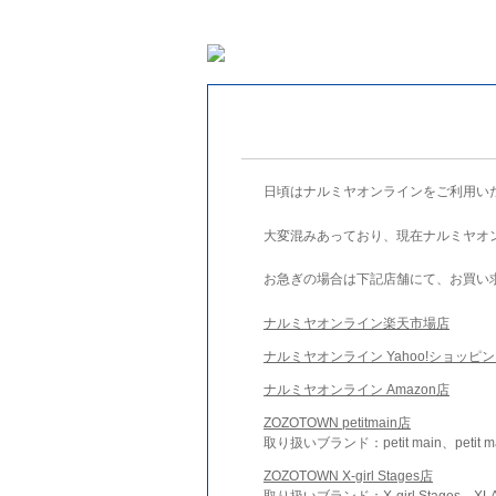
日頃はナルミヤオンラインをご利用い
大変混みあっており、現在ナルミヤオ
お急ぎの場合は下記店舗にて、お買い
ナルミヤオンライン楽天市場店
ナルミヤオンライン Yahoo!ショッピ
ナルミヤオンライン Amazon店
ZOZOTOWN petitmain店
取り扱いブランド：petit main、petit m
ZOZOTOWN X-girl Stages店
取り扱いブランド：X-girl Stages、XLA