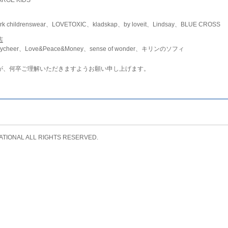
childrenswear、LOVETOXIC、kladskap、by loveit、Lindsay、BLUE CROSS
店
ycheer、Love&Peace&Money、sense of wonder、キリンのソフィ
が、何卒ご理解いただきますようお願い申し上げます。