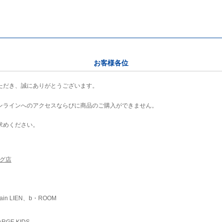
お客様各位
ただき、誠にありがとうございます。
ンラインへのアクセスならびに商品のご購入ができません。
求めください。
ング店
ain LIEN、b・ROOM
RGE KIDS