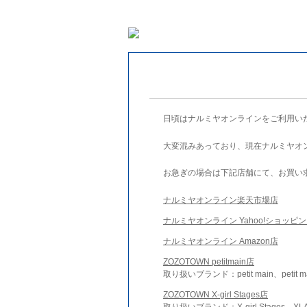
日頃はナルミヤオンラインをご利用い
大変混みあっており、現在ナルミヤオ
お急ぎの場合は下記店舗にて、お買い
ナルミヤオンライン楽天市場店
ナルミヤオンライン Yahoo!ショッピ
ナルミヤオンライン Amazon店
ZOZOTOWN petitmain店
取り扱いブランド：petit main、petit m
ZOZOTOWN X-girl Stages店
取り扱いブランド：X-girl Stages、XLA