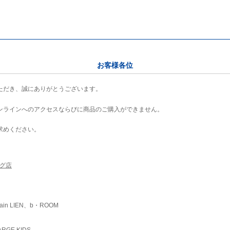
お客様各位
ただき、誠にありがとうございます。
ンラインへのアクセスならびに商品のご購入ができません。
求めください。
ング店
ain LIEN、b・ROOM
RGE KIDS