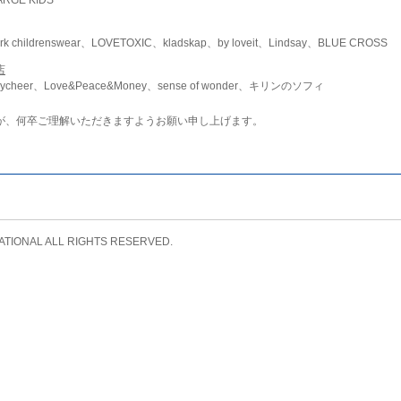
childrenswear、LOVETOXIC、kladskap、by loveit、Lindsay、BLUE CROSS
店
ycheer、Love&Peace&Money、sense of wonder、キリンのソフィ
が、何卒ご理解いただきますようお願い申し上げます。