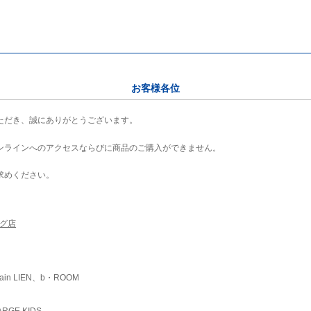
お客様各位
ただき、誠にありがとうございます。
ンラインへのアクセスならびに商品のご購入ができません。
求めください。
ング店
ain LIEN、b・ROOM
RGE KIDS