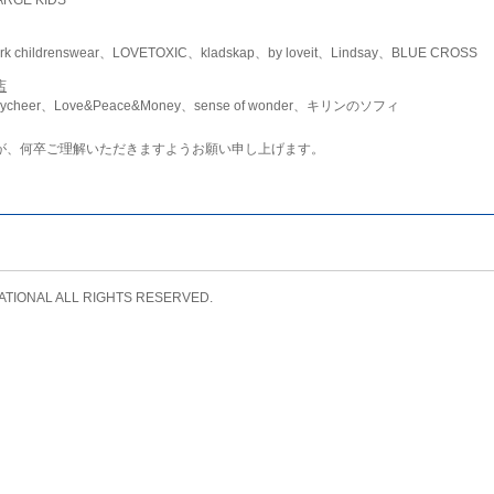
childrenswear、LOVETOXIC、kladskap、by loveit、Lindsay、BLUE CROSS
店
ycheer、Love&Peace&Money、sense of wonder、キリンのソフィ
が、何卒ご理解いただきますようお願い申し上げます。