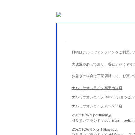
日頃はナルミヤオンラインをご利用い
大変混みあっており、現在ナルミヤオ
お急ぎの場合は下記店舗にて、お買い
ナルミヤオンライン楽天市場店
ナルミヤオンライン Yahoo!ショッピ
ナルミヤオンライン Amazon店
ZOZOTOWN petitmain店
取り扱いブランド：petit main、petit m
ZOZOTOWN X-girl Stages店
取り扱いブランド：X-girl Stages、XLA