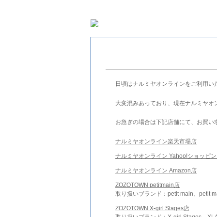
日頃はナルミヤオンラインをご利用い
大変混みあっており、現在ナルミヤオ
お急ぎの場合は下記店舗にて、お買い
ナルミヤオンライン楽天市場店
ナルミヤオンライン Yahoo!ショッピ
ナルミヤオンライン Amazon店
ZOZOTOWN petitmain店
取り扱いブランド：petit main、petit m
ZOZOTOWN X-girl Stages店
取り扱いブランド：X-girl Stages、XLA