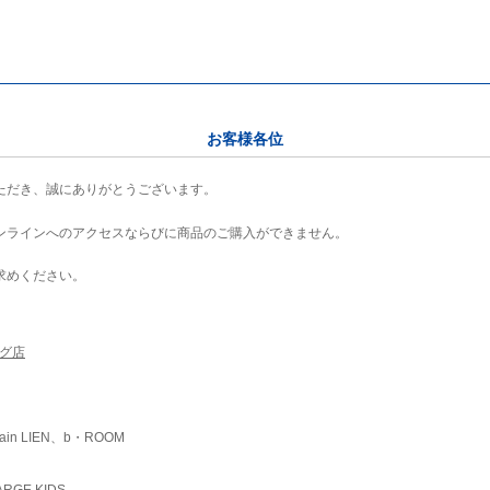
お客様各位
ただき、誠にありがとうございます。
ンラインへのアクセスならびに商品のご購入ができません。
求めください。
ング店
ain LIEN、b・ROOM
RGE KIDS