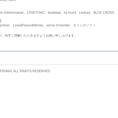
childrenswear、LOVETOXIC、kladskap、by loveit、Lindsay、BLUE CROSS
店
ycheer、Love&Peace&Money、sense of wonder、キリンのソフィ
が、何卒ご理解いただきますようお願い申し上げます。