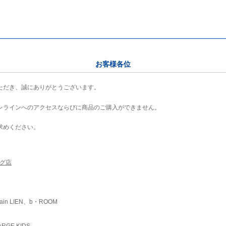
お客様各位
ただき、誠にありがとうございます。
ンラインへのアクセスならびに商品のご購入ができません。
求めください。
ング店
ain LIEN、b・ROOM
RGE KIDS