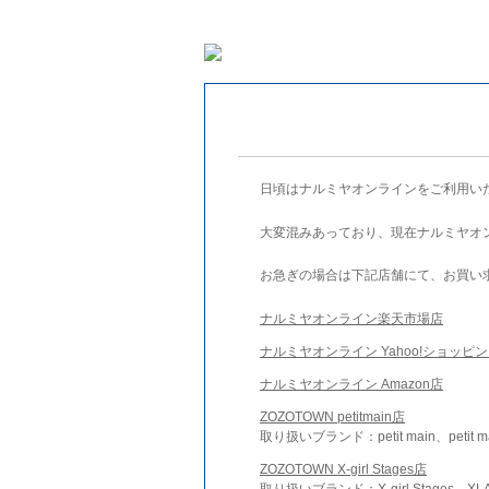
日頃はナルミヤオンラインをご利用い
大変混みあっており、現在ナルミヤオ
お急ぎの場合は下記店舗にて、お買い
ナルミヤオンライン楽天市場店
ナルミヤオンライン Yahoo!ショッピ
ナルミヤオンライン Amazon店
ZOZOTOWN petitmain店
取り扱いブランド：petit main、petit m
ZOZOTOWN X-girl Stages店
取り扱いブランド：X-girl Stages、XLA