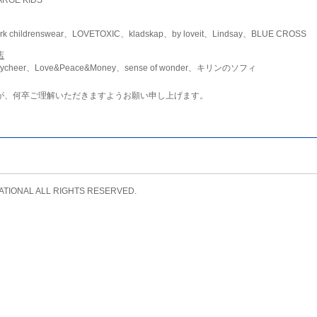
childrenswear、LOVETOXIC、kladskap、by loveit、Lindsay、BLUE CROSS
店
ycheer、Love&Peace&Money、sense of wonder、キリンのソフィ
が、何卒ご理解いただきますようお願い申し上げます。