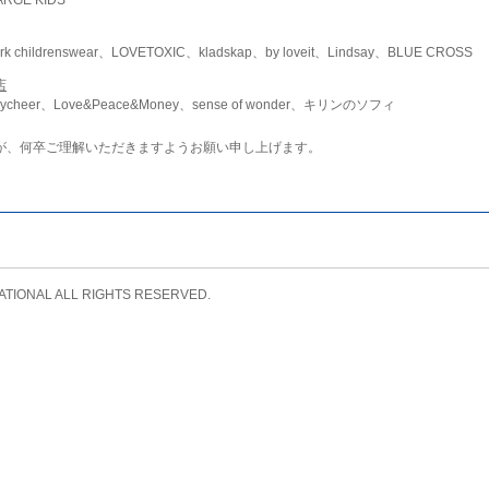
childrenswear、LOVETOXIC、kladskap、by loveit、Lindsay、BLUE CROSS
店
ycheer、Love&Peace&Money、sense of wonder、キリンのソフィ
が、何卒ご理解いただきますようお願い申し上げます。