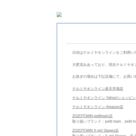
日頃はナルミヤオンラインをご利用い
大変混みあっており、現在ナルミヤオ
お急ぎの場合は下記店舗にて、お買い
ナルミヤオンライン楽天市場店
ナルミヤオンライン Yahoo!ショッピ
ナルミヤオンライン Amazon店
ZOZOTOWN petitmain店
取り扱いブランド：petit main、petit m
ZOZOTOWN X-girl Stages店
取り扱いブランド：X-girl Stages、XLA