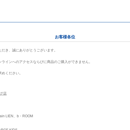
お客様各位
ただき、誠にありがとうございます。
ンラインへのアクセスならびに商品のご購入ができません。
求めください。
ング店
ain LIEN、b・ROOM
RGE KIDS