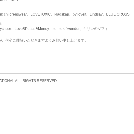
childrenswear、LOVETOXIC、kladskap、by loveit、Lindsay、BLUE CROSS
店
ycheer、Love&Peace&Money、sense of wonder、キリンのソフィ
が、何卒ご理解いただきますようお願い申し上げます。