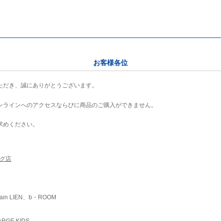
お客様各位
ただき、誠にありがとうございます。
ンラインへのアクセスならびに商品のご購入ができません。
求めください。
ング店
ain LIEN、b・ROOM
RGE KIDS