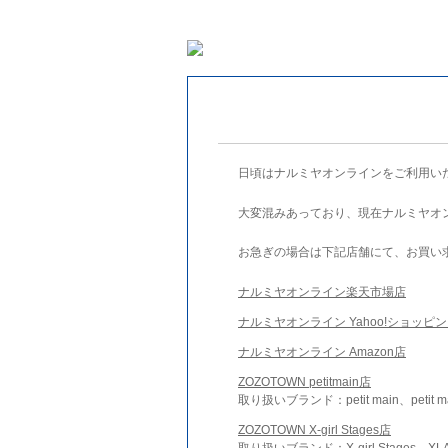
日頃はナルミヤオンラインをご利用い
大変混みあっており、現在ナルミヤオ
お急ぎの場合は下記店舗にて、お買い
ナルミヤオンライン楽天市場店
ナルミヤオンライン Yahoo!ショッピ
ナルミヤオンライン Amazon店
ZOZOTOWN petitmain店
取り扱いブランド：petit main、petit m
ZOZOTOWN X-girl Stages店
取り扱いブランド：X-girl Stages、XLA