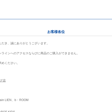
お客様各位
ただき、誠にありがとうございます。
ンラインへのアクセスならびに商品のご購入ができません。
求めください。
ング店
ain LIEN、b・ROOM
RGE KIDS