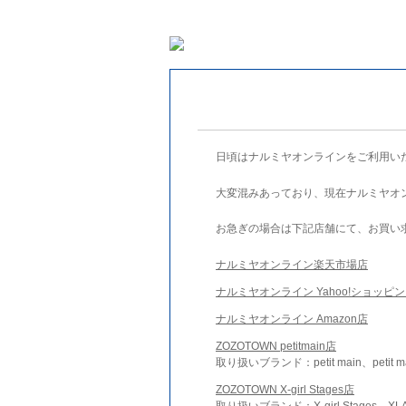
日頃はナルミヤオンラインをご利用い
大変混みあっており、現在ナルミヤオ
お急ぎの場合は下記店舗にて、お買い
ナルミヤオンライン楽天市場店
ナルミヤオンライン Yahoo!ショッピ
ナルミヤオンライン Amazon店
ZOZOTOWN petitmain店
取り扱いブランド：petit main、petit m
ZOZOTOWN X-girl Stages店
取り扱いブランド：X-girl Stages、XLA