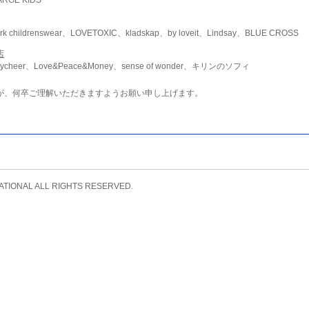
childrenswear、LOVETOXIC、kladskap、by loveit、Lindsay、BLUE CROSS
店
ycheer、Love&Peace&Money、sense of wonder、キリンのソフィ
が、何卒ご理解いただきますようお願い申し上げます。