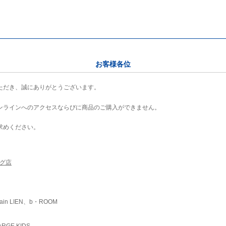
お客様各位
ただき、誠にありがとうございます。
ンラインへのアクセスならびに商品のご購入ができません。
求めください。
ング店
ain LIEN、b・ROOM
RGE KIDS