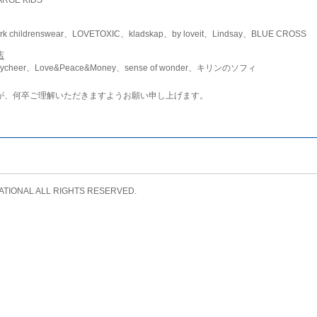
childrenswear、LOVETOXIC、kladskap、by loveit、Lindsay、BLUE CROSS
店
ycheer、Love&Peace&Money、sense of wonder、キリンのソフィ
が、何卒ご理解いただきますようお願い申し上げます。