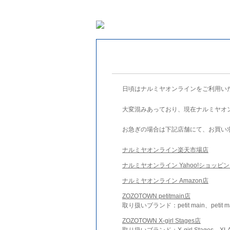
日頃はナルミヤオンラインをご利用い
大変混みあっており、現在ナルミヤオ
お急ぎの場合は下記店舗にて、お買い
ナルミヤオンライン楽天市場店
ナルミヤオンライン Yahoo!ショッピ
ナルミヤオンライン Amazon店
ZOZOTOWN petitmain店
取り扱いブランド：petit main、petit m
ZOZOTOWN X-girl Stages店
取り扱いブランド：X-girl Stages、XLA