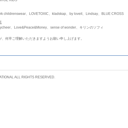
childrenswear、LOVETOXIC、kladskap、by loveit、Lindsay、BLUE CROSS
店
ycheer、Love&Peace&Money、sense of wonder、キリンのソフィ
が、何卒ご理解いただきますようお願い申し上げます。