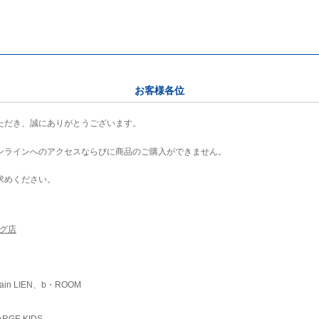
お客様各位
ただき、誠にありがとうございます。
ンラインへのアクセスならびに商品のご購入ができません。
求めください。
ング店
ain LIEN、b・ROOM
RGE KIDS