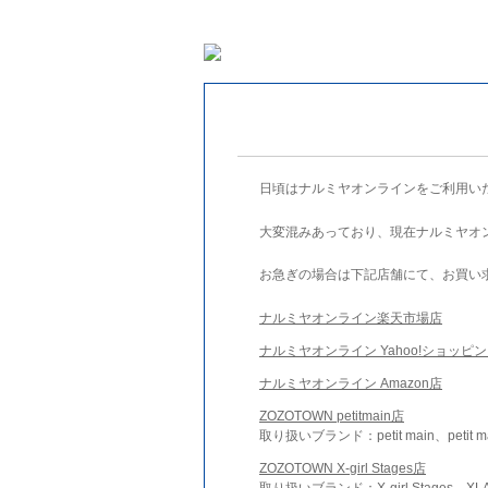
日頃はナルミヤオンラインをご利用い
大変混みあっており、現在ナルミヤオ
お急ぎの場合は下記店舗にて、お買い
ナルミヤオンライン楽天市場店
ナルミヤオンライン Yahoo!ショッピ
ナルミヤオンライン Amazon店
ZOZOTOWN petitmain店
取り扱いブランド：petit main、petit m
ZOZOTOWN X-girl Stages店
取り扱いブランド：X-girl Stages、XLA