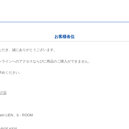
お客様各位
ただき、誠にありがとうございます。
ンラインへのアクセスならびに商品のご購入ができません。
求めください。
ング店
ain LIEN、b・ROOM
RGE KIDS