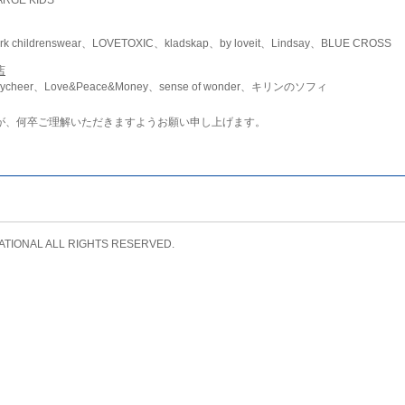
childrenswear、LOVETOXIC、kladskap、by loveit、Lindsay、BLUE CROSS
店
ycheer、Love&Peace&Money、sense of wonder、キリンのソフィ
が、何卒ご理解いただきますようお願い申し上げます。