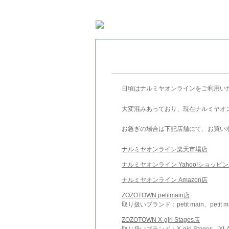
日頃はナルミヤオンラインをご利用い
大変混みあっており、現在ナルミヤオ
お急ぎの場合は下記店舗にて、お買い
ナルミヤオンライン楽天市場店
ナルミヤオンライン Yahoo!ショッピ
ナルミヤオンライン Amazon店
ZOZOTOWN petitmain店
取り扱いブランド：petit main、petit m
ZOZOTOWN X-girl Stages店
取り扱いブランド：X-girl Stages、XLA