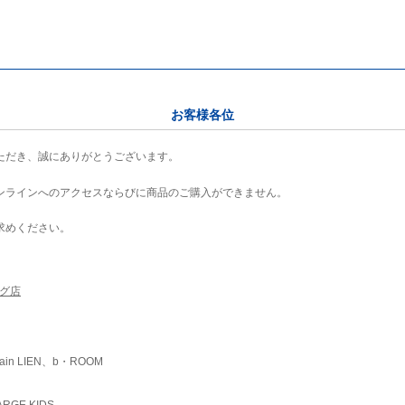
お客様各位
ただき、誠にありがとうございます。
ンラインへのアクセスならびに商品のご購入ができません。
求めください。
ング店
ain LIEN、b・ROOM
RGE KIDS