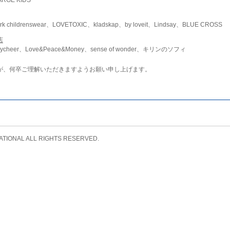
childrenswear、LOVETOXIC、kladskap、by loveit、Lindsay、BLUE CROSS
店
ycheer、Love&Peace&Money、sense of wonder、キリンのソフィ
が、何卒ご理解いただきますようお願い申し上げます。