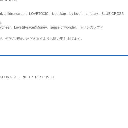
childrenswear、LOVETOXIC、kladskap、by loveit、Lindsay、BLUE CROSS
店
ycheer、Love&Peace&Money、sense of wonder、キリンのソフィ
が、何卒ご理解いただきますようお願い申し上げます。