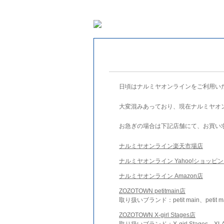
日頃はナルミヤオンラインをご利用い
大変混みあっており、現在ナルミヤオ
お急ぎの場合は下記店舗にて、お買い
ナルミヤオンライン楽天市場店
ナルミヤオンライン Yahoo!ショッピ
ナルミヤオンライン Amazon店
ZOZOTOWN petitmain店
取り扱いブランド：petit main、petit m
ZOZOTOWN X-girl Stages店
取り扱いブランド：X-girl Stages、XLA