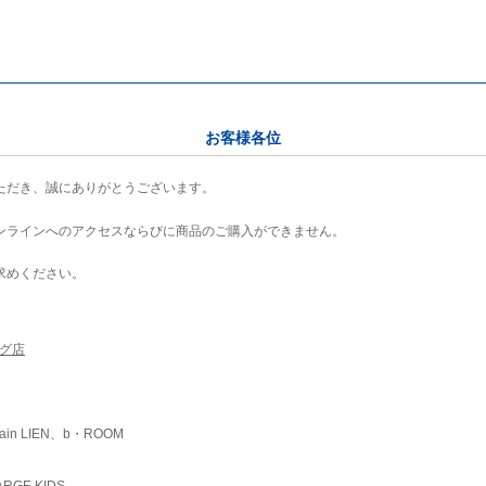
お客様各位
ただき、誠にありがとうございます。
ンラインへのアクセスならびに商品のご購入ができません。
求めください。
ング店
ain LIEN、b・ROOM
RGE KIDS