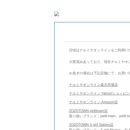
日頃はナルミヤオンラインをご利用い
大変混みあっており、現在ナルミヤオ
お急ぎの場合は下記店舗にて、お買い
ナルミヤオンライン楽天市場店
ナルミヤオンライン Yahoo!ショッピ
ナルミヤオンライン Amazon店
ZOZOTOWN petitmain店
取り扱いブランド：petit main、petit m
ZOZOTOWN X-girl Stages店
取り扱いブランド：X-girl Stages、XLA