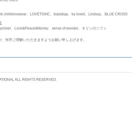
childrenswear、LOVETOXIC、kladskap、by loveit、Lindsay、BLUE CROSS
店
ycheer、Love&Peace&Money、sense of wonder、キリンのソフィ
が、何卒ご理解いただきますようお願い申し上げます。