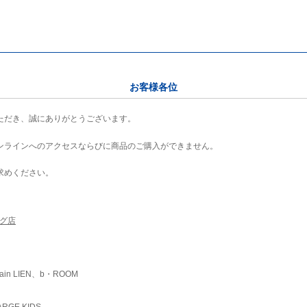
お客様各位
ただき、誠にありがとうございます。
ンラインへのアクセスならびに商品のご購入ができません。
求めください。
ング店
ain LIEN、b・ROOM
RGE KIDS