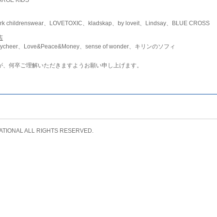
childrenswear、LOVETOXIC、kladskap、by loveit、Lindsay、BLUE CROSS
店
ycheer、Love&Peace&Money、sense of wonder、キリンのソフィ
が、何卒ご理解いただきますようお願い申し上げます。