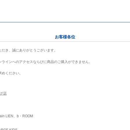
お客様各位
ただき、誠にありがとうございます。
ンラインへのアクセスならびに商品のご購入ができません。
求めください。
ング店
ain LIEN、b・ROOM
RGE KIDS