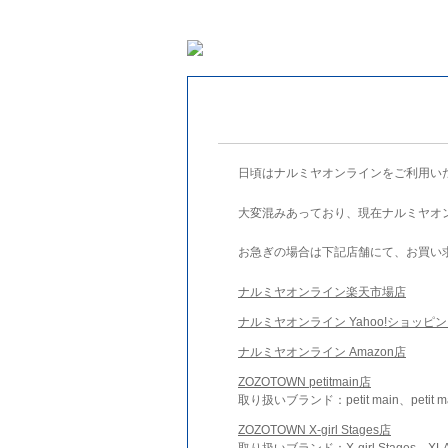
日頃はナルミヤオンラインをご利用い
大変混みあっており、現在ナルミヤオ
お急ぎの場合は下記店舗にて、お買い
ナルミヤオンライン楽天市場店
ナルミヤオンライン Yahoo!ショッピ
ナルミヤオンライン Amazon店
ZOZOTOWN petitmain店
取り扱いブランド：petit main、petit m
ZOZOTOWN X-girl Stages店
取り扱いブランド：X-girl Stages、XLA