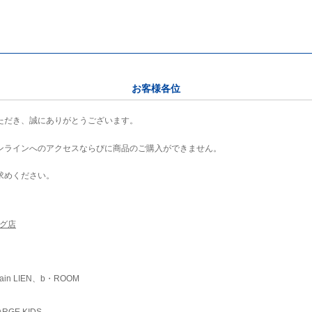
お客様各位
ただき、誠にありがとうございます。
ンラインへのアクセスならびに商品のご購入ができません。
求めください。
ング店
ain LIEN、b・ROOM
RGE KIDS