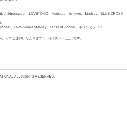
childrenswear、LOVETOXIC、kladskap、by loveit、Lindsay、BLUE CROSS
店
ycheer、Love&Peace&Money、sense of wonder、キリンのソフィ
が、何卒ご理解いただきますようお願い申し上げます。