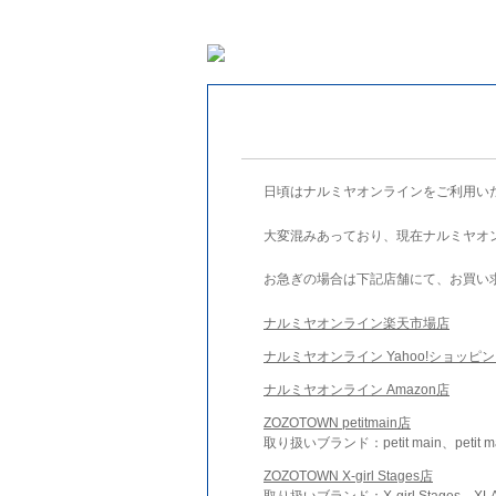
日頃はナルミヤオンラインをご利用い
大変混みあっており、現在ナルミヤオ
お急ぎの場合は下記店舗にて、お買い
ナルミヤオンライン楽天市場店
ナルミヤオンライン Yahoo!ショッピ
ナルミヤオンライン Amazon店
ZOZOTOWN petitmain店
取り扱いブランド：petit main、petit m
ZOZOTOWN X-girl Stages店
取り扱いブランド：X-girl Stages、XLA