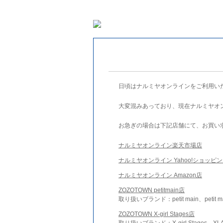
日頃はナルミヤオンラインをご利用い
大変混みあっており、現在ナルミヤオ
お急ぎの場合は下記店舗にて、お買い
ナルミヤオンライン楽天市場店
ナルミヤオンライン Yahoo!ショッピ
ナルミヤオンライン Amazon店
ZOZOTOWN petitmain店
取り扱いブランド：petit main、petit m
ZOZOTOWN X-girl Stages店
取り扱いブランド：X-girl Stages、XLA