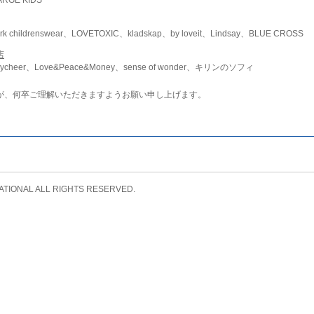
childrenswear、LOVETOXIC、kladskap、by loveit、Lindsay、BLUE CROSS
店
ycheer、Love&Peace&Money、sense of wonder、キリンのソフィ
が、何卒ご理解いただきますようお願い申し上げます。