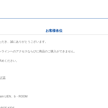
お客様各位
ただき、誠にありがとうございます。
ンラインへのアクセスならびに商品のご購入ができません。
求めください。
ング店
ain LIEN、b・ROOM
RGE KIDS