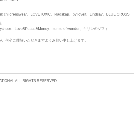
childrenswear、LOVETOXIC、kladskap、by loveit、Lindsay、BLUE CROSS
店
ycheer、Love&Peace&Money、sense of wonder、キリンのソフィ
が、何卒ご理解いただきますようお願い申し上げます。