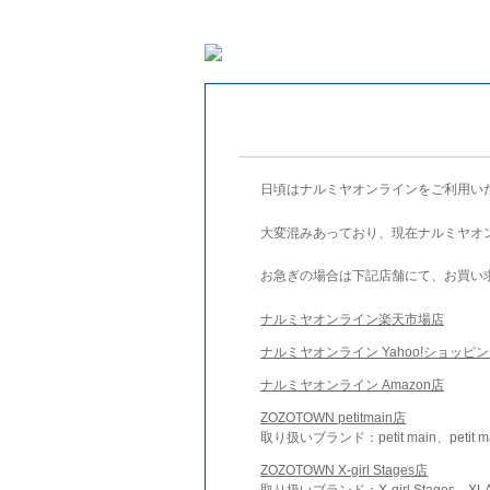
日頃はナルミヤオンラインをご利用い
大変混みあっており、現在ナルミヤオ
お急ぎの場合は下記店舗にて、お買い
ナルミヤオンライン楽天市場店
ナルミヤオンライン Yahoo!ショッピ
ナルミヤオンライン Amazon店
ZOZOTOWN petitmain店
取り扱いブランド：petit main、petit m
ZOZOTOWN X-girl Stages店
取り扱いブランド：X-girl Stages、XLA