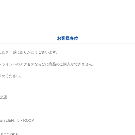
お客様各位
ただき、誠にありがとうございます。
ンラインへのアクセスならびに商品のご購入ができません。
求めください。
ング店
ain LIEN、b・ROOM
RGE KIDS