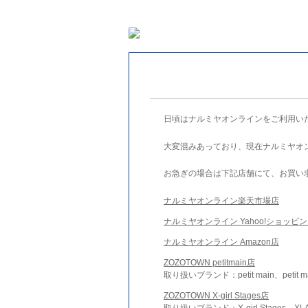
日頃はナルミヤオンラインをご利用い
大変混みあっており、現在ナルミヤオ
お急ぎの場合は下記店舗にて、お買い
ナルミヤオンライン楽天市場店
ナルミヤオンライン Yahoo!ショッピ
ナルミヤオンライン Amazon店
ZOZOTOWN petitmain店
取り扱いブランド：petit main、petit m
ZOZOTOWN X-girl Stages店
取り扱いブランド：X-girl Stages、XLA