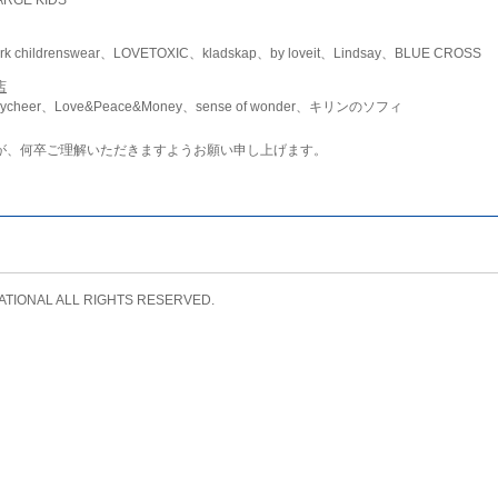
childrenswear、LOVETOXIC、kladskap、by loveit、Lindsay、BLUE CROSS
店
ycheer、Love&Peace&Money、sense of wonder、キリンのソフィ
が、何卒ご理解いただきますようお願い申し上げます。