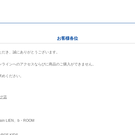
お客様各位
ただき、誠にありがとうございます。
ンラインへのアクセスならびに商品のご購入ができません。
求めください。
ング店
ain LIEN、b・ROOM
RGE KIDS