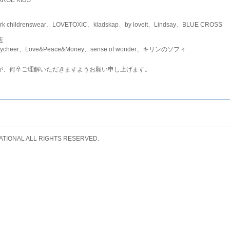
childrenswear、LOVETOXIC、kladskap、by loveit、Lindsay、BLUE CROSS
店
ycheer、Love&Peace&Money、sense of wonder、キリンのソフィ
が、何卒ご理解いただきますようお願い申し上げます。