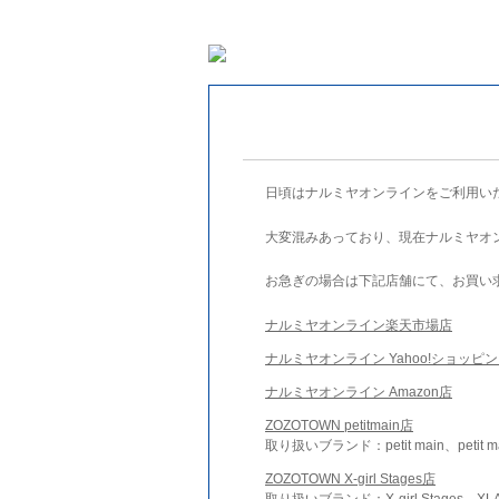
日頃はナルミヤオンラインをご利用い
大変混みあっており、現在ナルミヤオ
お急ぎの場合は下記店舗にて、お買い
ナルミヤオンライン楽天市場店
ナルミヤオンライン Yahoo!ショッピ
ナルミヤオンライン Amazon店
ZOZOTOWN petitmain店
取り扱いブランド：petit main、petit m
ZOZOTOWN X-girl Stages店
取り扱いブランド：X-girl Stages、XLA