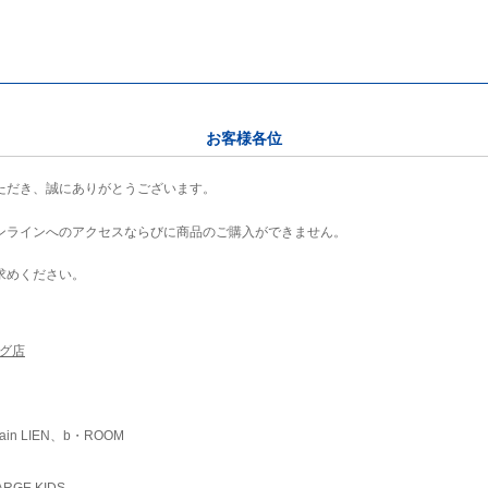
お客様各位
ただき、誠にありがとうございます。
ンラインへのアクセスならびに商品のご購入ができません。
求めください。
ング店
ain LIEN、b・ROOM
RGE KIDS