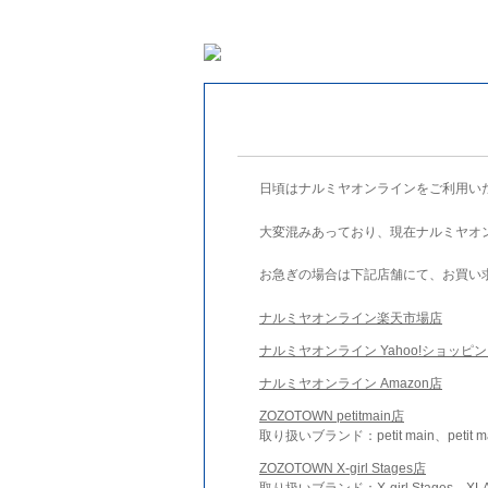
日頃はナルミヤオンラインをご利用い
大変混みあっており、現在ナルミヤオ
お急ぎの場合は下記店舗にて、お買い
ナルミヤオンライン楽天市場店
ナルミヤオンライン Yahoo!ショッピ
ナルミヤオンライン Amazon店
ZOZOTOWN petitmain店
取り扱いブランド：petit main、petit m
ZOZOTOWN X-girl Stages店
取り扱いブランド：X-girl Stages、XLA