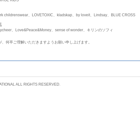
childrenswear、LOVETOXIC、kladskap、by loveit、Lindsay、BLUE CROSS
店
ycheer、Love&Peace&Money、sense of wonder、キリンのソフィ
が、何卒ご理解いただきますようお願い申し上げます。