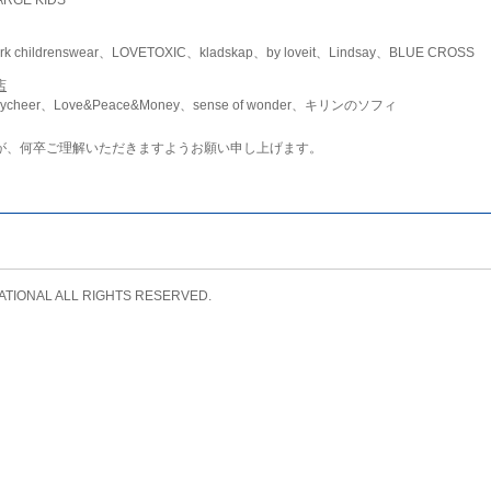
childrenswear、LOVETOXIC、kladskap、by loveit、Lindsay、BLUE CROSS
店
ycheer、Love&Peace&Money、sense of wonder、キリンのソフィ
が、何卒ご理解いただきますようお願い申し上げます。