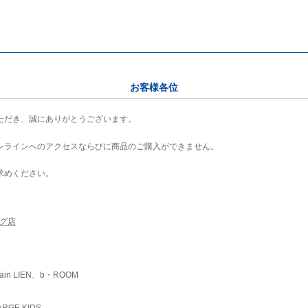
お客様各位
ただき、誠にありがとうございます。
ンラインへのアクセスならびに商品のご購入ができません。
求めください。
ング店
ain LIEN、b・ROOM
RGE KIDS