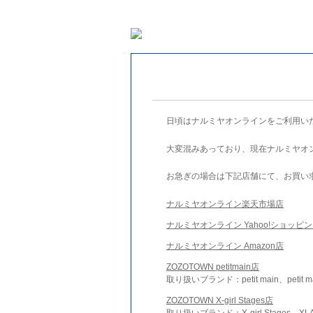
日頃はナルミヤオンラインをご利用い
大変混みあっており、現在ナルミヤオ
お急ぎの場合は下記店舗にて、お買い
ナルミヤオンライン楽天市場店
ナルミヤオンライン Yahoo!ショッピ
ナルミヤオンライン Amazon店
ZOZOTOWN petitmain店
取り扱いブランド：petit main、petit m
ZOZOTOWN X-girl Stages店
取り扱いブランド：X-girl Stages、XLA