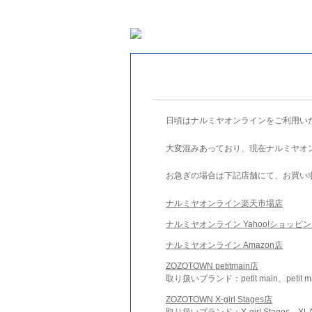
日頃はナルミヤオンラインをご利用い
大変混みあっており、現在ナルミヤオ
お急ぎの場合は下記店舗にて、お買い
ナルミヤオンライン楽天市場店
ナルミヤオンライン Yahoo!ショッピ
ナルミヤオンライン Amazon店
ZOZOTOWN petitmain店
取り扱いブランド：petit main、petit m
ZOZOTOWN X-girl Stages店
取り扱いブランド：X-girl Stages、XLA