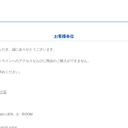
お客様各位
ただき、誠にありがとうございます。
ンラインへのアクセスならびに商品のご購入ができません。
求めください。
ング店
ain LIEN、b・ROOM
RGE KIDS