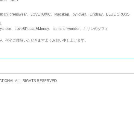
childrenswear、LOVETOXIC、kladskap、by loveit、Lindsay、BLUE CROSS
店
ycheer、Love&Peace&Money、sense of wonder、キリンのソフィ
が、何卒ご理解いただきますようお願い申し上げます。