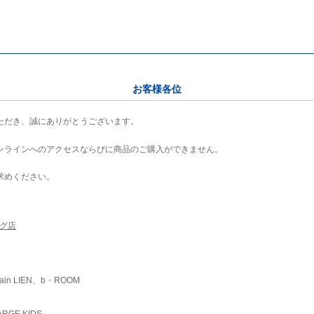
お客様各位
ただき、誠にありがとうございます。
ンラインへのアクセスならびに商品のご購入ができません。
求めください。
ング店
ain LIEN、b・ROOM
RGE KIDS