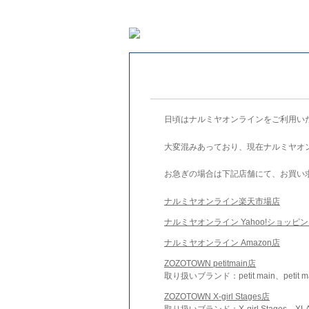
日頃はナルミヤオンラインをご利用い
大変混みあっており、現在ナルミヤオ
お急ぎの場合は下記店舗にて、お買い
ナルミヤオンライン楽天市場店
ナルミヤオンライン Yahoo!ショッピ
ナルミヤオンライン Amazon店
ZOZOTOWN petitmain店
取り扱いブランド：petit main、petit m
ZOZOTOWN X-girl Stages店
取り扱いブランド：X-girl Stages、XLA