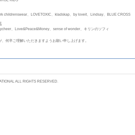
childrenswear、LOVETOXIC、kladskap、by loveit、Lindsay、BLUE CROSS
店
ycheer、Love&Peace&Money、sense of wonder、キリンのソフィ
が、何卒ご理解いただきますようお願い申し上げます。