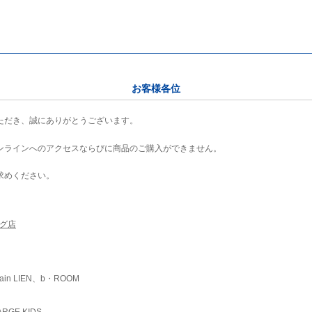
お客様各位
ただき、誠にありがとうございます。
ンラインへのアクセスならびに商品のご購入ができません。
求めください。
ング店
ain LIEN、b・ROOM
RGE KIDS