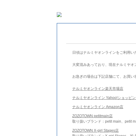
日頃はナルミヤオンラインをご利用い
大変混みあっており、現在ナルミヤオ
お急ぎの場合は下記店舗にて、お買い
ナルミヤオンライン楽天市場店
ナルミヤオンライン Yahoo!ショッピ
ナルミヤオンライン Amazon店
ZOZOTOWN petitmain店
取り扱いブランド：petit main、petit m
ZOZOTOWN X-girl Stages店
取り扱いブランド：X-girl Stages、XLA