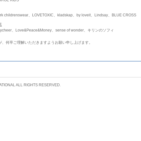
childrenswear、LOVETOXIC、kladskap、by loveit、Lindsay、BLUE CROSS
店
ycheer、Love&Peace&Money、sense of wonder、キリンのソフィ
が、何卒ご理解いただきますようお願い申し上げます。