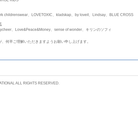
childrenswear、LOVETOXIC、kladskap、by loveit、Lindsay、BLUE CROSS
店
ycheer、Love&Peace&Money、sense of wonder、キリンのソフィ
が、何卒ご理解いただきますようお願い申し上げます。