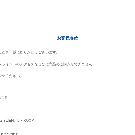
お客様各位
ただき、誠にありがとうございます。
ンラインへのアクセスならびに商品のご購入ができません。
求めください。
ング店
ain LIEN、b・ROOM
RGE KIDS