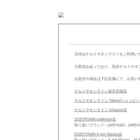
日頃はナルミヤオンラインをご利用い
大変混みあっており、現在ナルミヤオ
お急ぎの場合は下記店舗にて、お買い
ナルミヤオンライン楽天市場店
ナルミヤオンライン Yahoo!ショッピ
ナルミヤオンライン Amazon店
ZOZOTOWN petitmain店
取り扱いブランド：petit main、petit m
ZOZOTOWN X-girl Stages店
取り扱いブランド：X-girl Stages、XLA