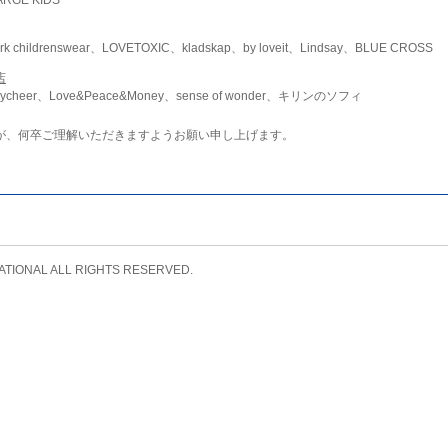
childrenswear、LOVETOXIC、kladskap、by loveit、Lindsay、BLUE CROSS
店
ycheer、Love&Peace&Money、sense of wonder、キリンのソフィ
が、何卒ご理解いただきますようお願い申し上げます。