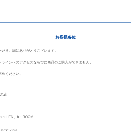
お客様各位
ただき、誠にありがとうございます。
ンラインへのアクセスならびに商品のご購入ができません。
求めください。
ング店
ain LIEN、b・ROOM
RGE KIDS