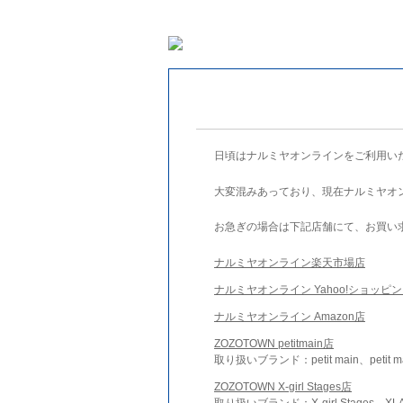
日頃はナルミヤオンラインをご利用い
大変混みあっており、現在ナルミヤオ
お急ぎの場合は下記店舗にて、お買い
ナルミヤオンライン楽天市場店
ナルミヤオンライン Yahoo!ショッピ
ナルミヤオンライン Amazon店
ZOZOTOWN petitmain店
取り扱いブランド：petit main、petit m
ZOZOTOWN X-girl Stages店
取り扱いブランド：X-girl Stages、XLA