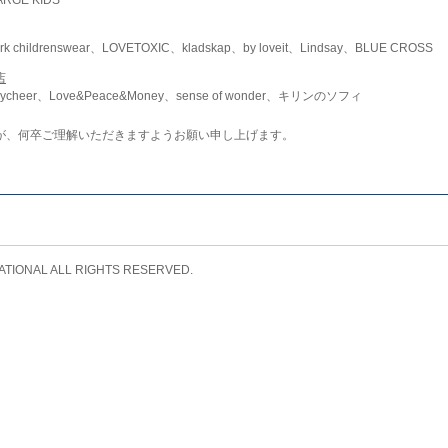
childrenswear、LOVETOXIC、kladskap、by loveit、Lindsay、BLUE CROSS
店
ycheer、Love&Peace&Money、sense of wonder、キリンのソフィ
が、何卒ご理解いただきますようお願い申し上げます。