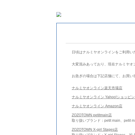
日頃はナルミヤオンラインをご利用い
大変混みあっており、現在ナルミヤオ
お急ぎの場合は下記店舗にて、お買い
ナルミヤオンライン楽天市場店
ナルミヤオンライン Yahoo!ショッピ
ナルミヤオンライン Amazon店
ZOZOTOWN petitmain店
取り扱いブランド：petit main、petit m
ZOZOTOWN X-girl Stages店
取り扱いブランド：X-girl Stages、XLA