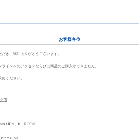
お客様各位
ただき、誠にありがとうございます。
ンラインへのアクセスならびに商品のご購入ができません。
求めください。
ング店
ain LIEN、b・ROOM
RGE KIDS