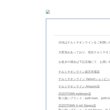
日頃はナルミヤオンラインをご利用い
大変混みあっており、現在ナルミヤオ
お急ぎの場合は下記店舗にて、お買い
ナルミヤオンライン楽天市場店
ナルミヤオンライン Yahoo!ショッピ
ナルミヤオンライン Amazon店
ZOZOTOWN petitmain店
取り扱いブランド：petit main、petit m
ZOZOTOWN X-girl Stages店
取り扱いブランド：X-girl Stages、XLA