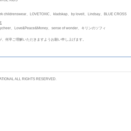
childrenswear、LOVETOXIC、kladskap、by loveit、Lindsay、BLUE CROSS
店
ycheer、Love&Peace&Money、sense of wonder、キリンのソフィ
が、何卒ご理解いただきますようお願い申し上げます。