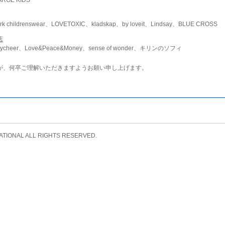
childrenswear、LOVETOXIC、kladskap、by loveit、Lindsay、BLUE CROSS
店
ycheer、Love&Peace&Money、sense of wonder、キリンのソフィ
が、何卒ご理解いただきますようお願い申し上げます。