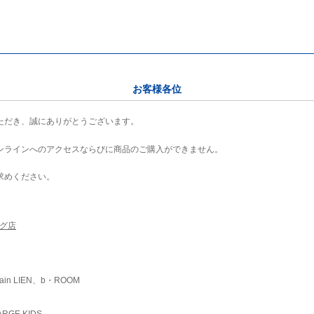
お客様各位
ただき、誠にありがとうございます。
ンラインへのアクセスならびに商品のご購入ができません。
求めください。
ング店
ain LIEN、b・ROOM
RGE KIDS