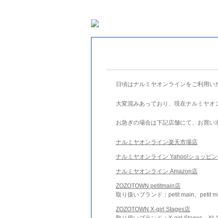
日頃はナルミヤオンラインをご利用い
大変混みあっており、現在ナルミヤオ
お急ぎの場合は下記店舗にて、お買い
ナルミヤオンライン楽天市場店
ナルミヤオンライン Yahoo!ショッピ
ナルミヤオンライン Amazon店
ZOZOTOWN petitmain店
取り扱いブランド：petit main、petit m
ZOZOTOWN X-girl Stages店
取り扱いブランド：X-girl Stages、XLA