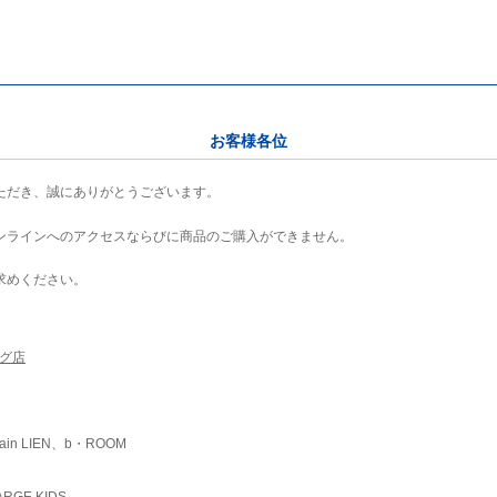
お客様各位
ただき、誠にありがとうございます。
ンラインへのアクセスならびに商品のご購入ができません。
求めください。
ング店
ain LIEN、b・ROOM
RGE KIDS