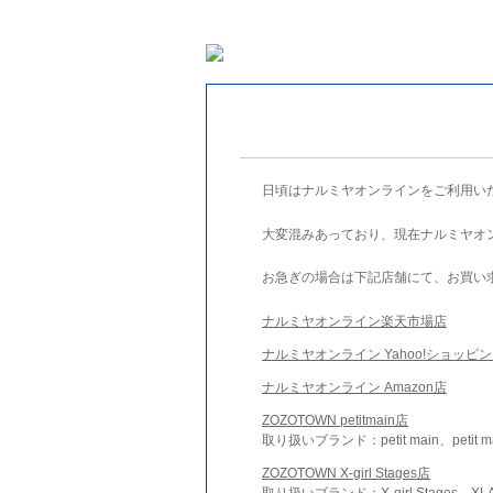
日頃はナルミヤオンラインをご利用い
大変混みあっており、現在ナルミヤオ
お急ぎの場合は下記店舗にて、お買い
ナルミヤオンライン楽天市場店
ナルミヤオンライン Yahoo!ショッピ
ナルミヤオンライン Amazon店
ZOZOTOWN petitmain店
取り扱いブランド：petit main、petit m
ZOZOTOWN X-girl Stages店
取り扱いブランド：X-girl Stages、XLA