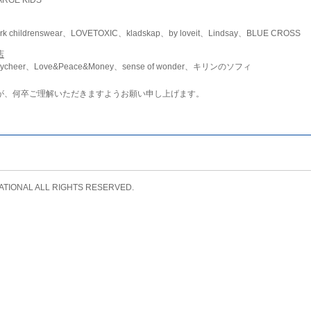
childrenswear、LOVETOXIC、kladskap、by loveit、Lindsay、BLUE CROSS
店
ycheer、Love&Peace&Money、sense of wonder、キリンのソフィ
が、何卒ご理解いただきますようお願い申し上げます。