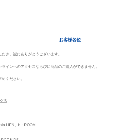
お客様各位
ただき、誠にありがとうございます。
ンラインへのアクセスならびに商品のご購入ができません。
求めください。
ング店
ain LIEN、b・ROOM
RGE KIDS