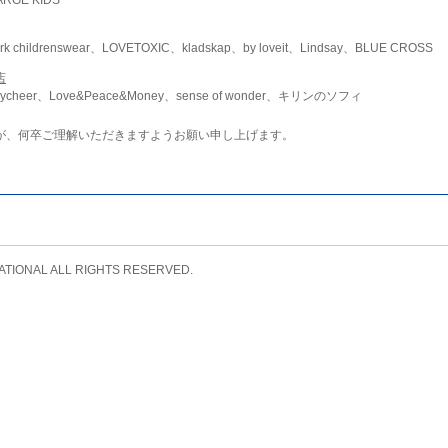
childrenswear、LOVETOXIC、kladskap、by loveit、Lindsay、BLUE CROSS
店
ycheer、Love&Peace&Money、sense of wonder、キリンのソフィ
が、何卒ご理解いただきますようお願い申し上げます。