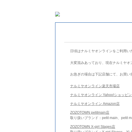
日頃はナルミヤオンラインをご利用い
大変混みあっており、現在ナルミヤオ
お急ぎの場合は下記店舗にて、お買い
ナルミヤオンライン楽天市場店
ナルミヤオンライン Yahoo!ショッピ
ナルミヤオンライン Amazon店
ZOZOTOWN petitmain店
取り扱いブランド：petit main、petit m
ZOZOTOWN X-girl Stages店
取り扱いブランド：X-girl Stages、XLA