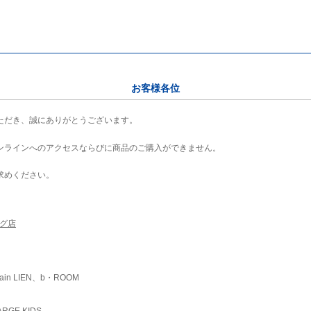
お客様各位
ただき、誠にありがとうございます。
ンラインへのアクセスならびに商品のご購入ができません。
求めください。
ング店
ain LIEN、b・ROOM
RGE KIDS