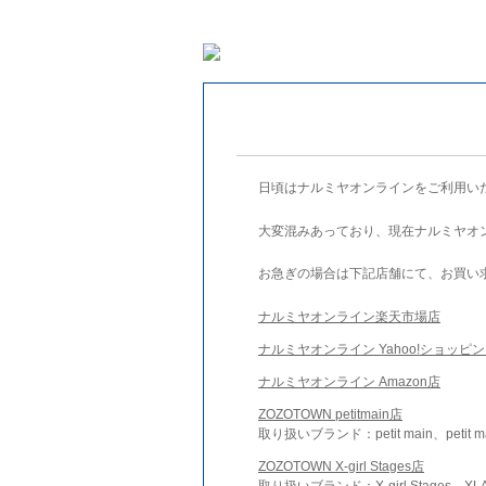
日頃はナルミヤオンラインをご利用い
大変混みあっており、現在ナルミヤオ
お急ぎの場合は下記店舗にて、お買い
ナルミヤオンライン楽天市場店
ナルミヤオンライン Yahoo!ショッピ
ナルミヤオンライン Amazon店
ZOZOTOWN petitmain店
取り扱いブランド：petit main、petit m
ZOZOTOWN X-girl Stages店
取り扱いブランド：X-girl Stages、XLA