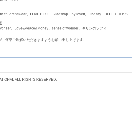
childrenswear、LOVETOXIC、kladskap、by loveit、Lindsay、BLUE CROSS
店
ycheer、Love&Peace&Money、sense of wonder、キリンのソフィ
が、何卒ご理解いただきますようお願い申し上げます。