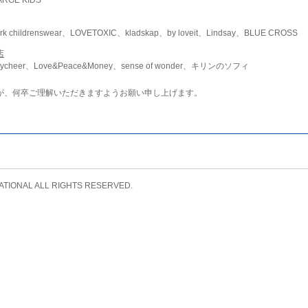
childrenswear、LOVETOXIC、kladskap、by loveit、Lindsay、BLUE CROSS
店
ycheer、Love&Peace&Money、sense of wonder、キリンのソフィ
が、何卒ご理解いただきますようお願い申し上げます。