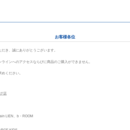
お客様各位
ただき、誠にありがとうございます。
ンラインへのアクセスならびに商品のご購入ができません。
求めください。
ング店
ain LIEN、b・ROOM
RGE KIDS