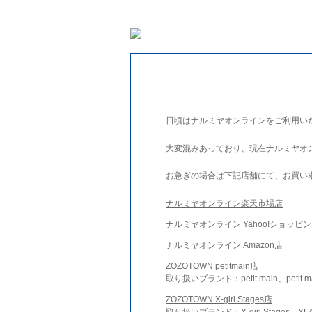
日頃はナルミヤオンラインをご利用い
大変混みあっており、現在ナルミヤオ
お急ぎの場合は下記店舗にて、お買い
ナルミヤオンライン楽天市場店
ナルミヤオンライン Yahoo!ショッピ
ナルミヤオンライン Amazon店
ZOZOTOWN petitmain店
取り扱いブランド：petit main、petit m
ZOZOTOWN X-girl Stages店
取り扱いブランド：X-girl Stages、XLA