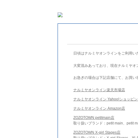
日頃はナルミヤオンラインをご利用い
大変混みあっており、現在ナルミヤオ
お急ぎの場合は下記店舗にて、お買い
ナルミヤオンライン楽天市場店
ナルミヤオンライン Yahoo!ショッピ
ナルミヤオンライン Amazon店
ZOZOTOWN petitmain店
取り扱いブランド：petit main、petit m
ZOZOTOWN X-girl Stages店
取り扱いブランド：X-girl Stages、XLA