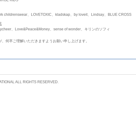
childrenswear、LOVETOXIC、kladskap、by loveit、Lindsay、BLUE CROSS
店
ycheer、Love&Peace&Money、sense of wonder、キリンのソフィ
が、何卒ご理解いただきますようお願い申し上げます。