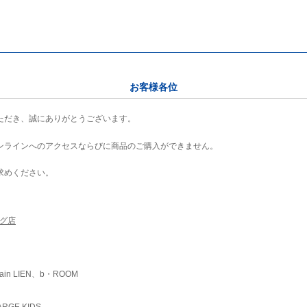
お客様各位
ただき、誠にありがとうございます。
ンラインへのアクセスならびに商品のご購入ができません。
求めください。
ング店
ain LIEN、b・ROOM
RGE KIDS