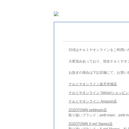
日頃はナルミヤオンラインをご利用い
大変混みあっており、現在ナルミヤオ
お急ぎの場合は下記店舗にて、お買い
ナルミヤオンライン楽天市場店
ナルミヤオンライン Yahoo!ショッピ
ナルミヤオンライン Amazon店
ZOZOTOWN petitmain店
取り扱いブランド：petit main、petit m
ZOZOTOWN X-girl Stages店
取り扱いブランド：X-girl Stages、XLA