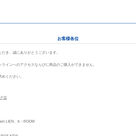
お客様各位
ただき、誠にありがとうございます。
ンラインへのアクセスならびに商品のご購入ができません。
求めください。
ング店
ain LIEN、b・ROOM
RGE KIDS