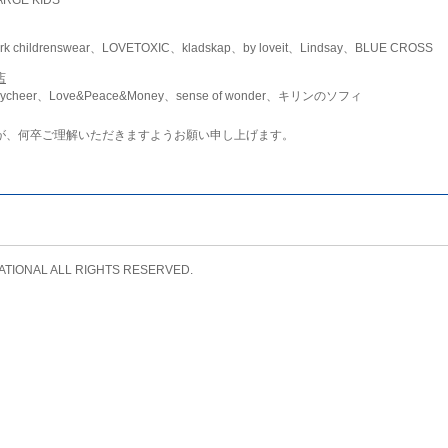
childrenswear、LOVETOXIC、kladskap、by loveit、Lindsay、BLUE CROSS
店
ycheer、Love&Peace&Money、sense of wonder、キリンのソフィ
が、何卒ご理解いただきますようお願い申し上げます。