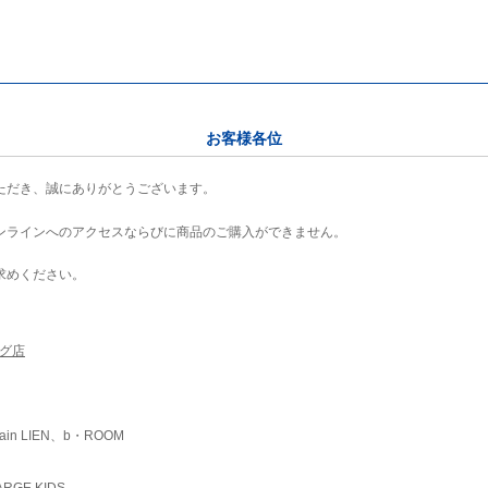
お客様各位
ただき、誠にありがとうございます。
ンラインへのアクセスならびに商品のご購入ができません。
求めください。
ング店
ain LIEN、b・ROOM
RGE KIDS