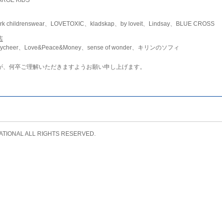
childrenswear、LOVETOXIC、kladskap、by loveit、Lindsay、BLUE CROSS
店
ycheer、Love&Peace&Money、sense of wonder、キリンのソフィ
が、何卒ご理解いただきますようお願い申し上げます。