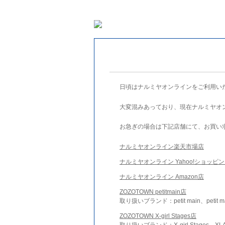
日頃はナルミヤオンラインをご利用い
大変混みあっており、現在ナルミヤオ
お急ぎの場合は下記店舗にて、お買い
ナルミヤオンライン楽天市場店
ナルミヤオンライン Yahoo!ショッピ
ナルミヤオンライン Amazon店
ZOZOTOWN petitmain店
取り扱いブランド：petit main、petit m
ZOZOTOWN X-girl Stages店
取り扱いブランド：X-girl Stages、XLA