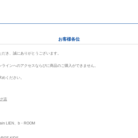
お客様各位
ただき、誠にありがとうございます。
ンラインへのアクセスならびに商品のご購入ができません。
求めください。
ング店
ain LIEN、b・ROOM
RGE KIDS