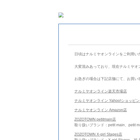
日頃はナルミヤオンラインをご利用い
大変混みあっており、現在ナルミヤオ
お急ぎの場合は下記店舗にて、お買い
ナルミヤオンライン楽天市場店
ナルミヤオンライン Yahoo!ショッピ
ナルミヤオンライン Amazon店
ZOZOTOWN petitmain店
取り扱いブランド：petit main、petit m
ZOZOTOWN X-girl Stages店
取り扱いブランド：X-girl Stages、XLA