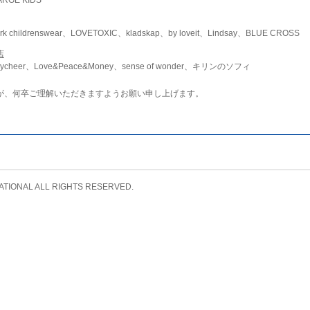
childrenswear、LOVETOXIC、kladskap、by loveit、Lindsay、BLUE CROSS
店
ycheer、Love&Peace&Money、sense of wonder、キリンのソフィ
が、何卒ご理解いただきますようお願い申し上げます。