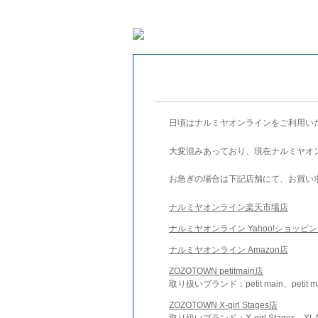
日頃はナルミヤオンラインをご利用い
大変混みあっており、現在ナルミヤオ
お急ぎの場合は下記店舗にて、お買い
ナルミヤオンライン楽天市場店
ナルミヤオンライン Yahoo!ショッピ
ナルミヤオンライン Amazon店
ZOZOTOWN petitmain店
取り扱いブランド：petit main、petit m
ZOZOTOWN X-girl Stages店
取り扱いブランド：X-girl Stages、XLA