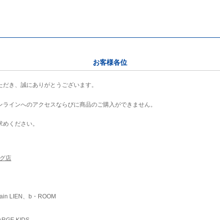
お客様各位
ただき、誠にありがとうございます。
ンラインへのアクセスならびに商品のご購入ができません。
求めください。
ング店
ain LIEN、b・ROOM
RGE KIDS