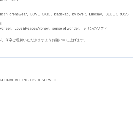
childrenswear、LOVETOXIC、kladskap、by loveit、Lindsay、BLUE CROSS
店
ycheer、Love&Peace&Money、sense of wonder、キリンのソフィ
が、何卒ご理解いただきますようお願い申し上げます。