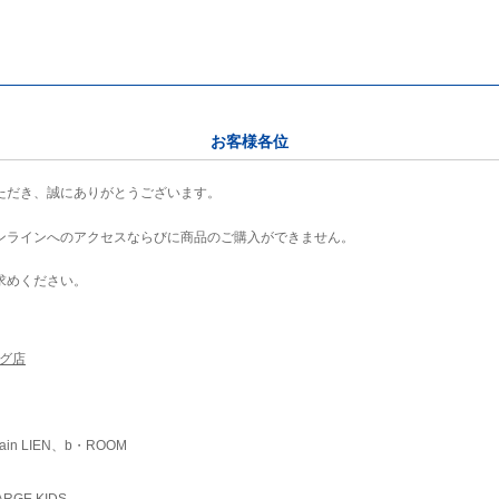
お客様各位
ただき、誠にありがとうございます。
ンラインへのアクセスならびに商品のご購入ができません。
求めください。
ング店
ain LIEN、b・ROOM
RGE KIDS