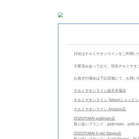
日頃はナルミヤオンラインをご利用い
大変混みあっており、現在ナルミヤオ
お急ぎの場合は下記店舗にて、お買い
ナルミヤオンライン楽天市場店
ナルミヤオンライン Yahoo!ショッピ
ナルミヤオンライン Amazon店
ZOZOTOWN petitmain店
取り扱いブランド：petit main、petit m
ZOZOTOWN X-girl Stages店
取り扱いブランド：X-girl Stages、XLA