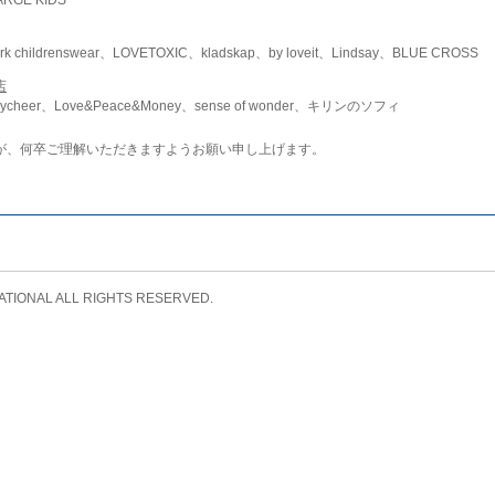
childrenswear、LOVETOXIC、kladskap、by loveit、Lindsay、BLUE CROSS
店
ycheer、Love&Peace&Money、sense of wonder、キリンのソフィ
が、何卒ご理解いただきますようお願い申し上げます。