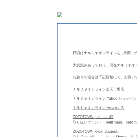
日頃はナルミヤオンラインをご利用い
大変混みあっており、現在ナルミヤオ
お急ぎの場合は下記店舗にて、お買い
ナルミヤオンライン楽天市場店
ナルミヤオンライン Yahoo!ショッピ
ナルミヤオンライン Amazon店
ZOZOTOWN petitmain店
取り扱いブランド：petit main、petit m
ZOZOTOWN X-girl Stages店
取り扱いブランド：X-girl Stages、XLA