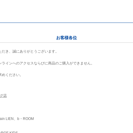
お客様各位
ただき、誠にありがとうございます。
ンラインへのアクセスならびに商品のご購入ができません。
求めください。
ング店
ain LIEN、b・ROOM
RGE KIDS