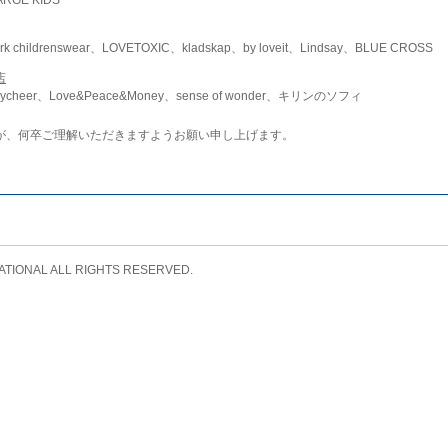
childrenswear、LOVETOXIC、kladskap、by loveit、Lindsay、BLUE CROSS
店
ycheer、Love&Peace&Money、sense of wonder、キリンのソフィ
が、何卒ご理解いただきますようお願い申し上げます。