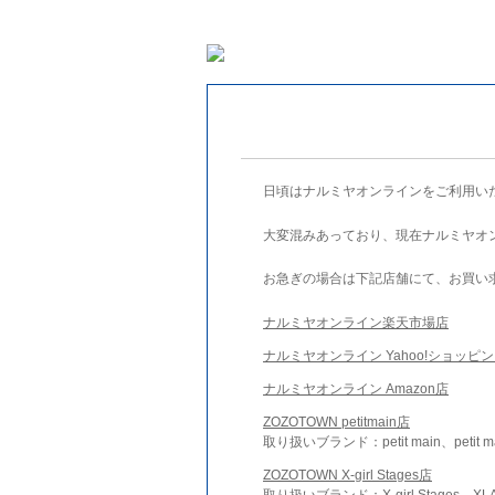
日頃はナルミヤオンラインをご利用い
大変混みあっており、現在ナルミヤオ
お急ぎの場合は下記店舗にて、お買い
ナルミヤオンライン楽天市場店
ナルミヤオンライン Yahoo!ショッピ
ナルミヤオンライン Amazon店
ZOZOTOWN petitmain店
取り扱いブランド：petit main、petit m
ZOZOTOWN X-girl Stages店
取り扱いブランド：X-girl Stages、XLA