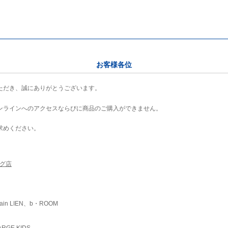
お客様各位
ただき、誠にありがとうございます。
ンラインへのアクセスならびに商品のご購入ができません。
求めください。
ング店
ain LIEN、b・ROOM
RGE KIDS