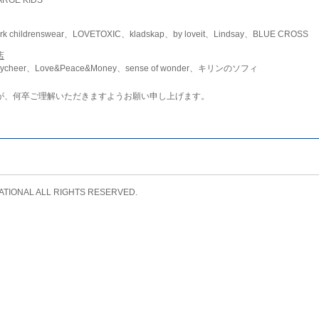
childrenswear、LOVETOXIC、kladskap、by loveit、Lindsay、BLUE CROSS
店
ycheer、Love&Peace&Money、sense of wonder、キリンのソフィ
が、何卒ご理解いただきますようお願い申し上げます。