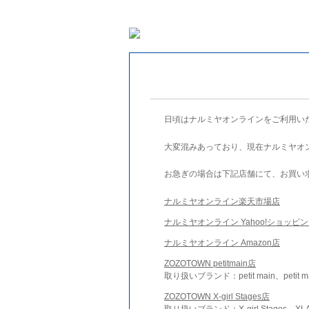
日頃はナルミヤオンラインをご利用い
大変混みあっており、現在ナルミヤオ
お急ぎの場合は下記店舗にて、お買い
ナルミヤオンライン楽天市場店
ナルミヤオンライン Yahoo!ショッピ
ナルミヤオンライン Amazon店
ZOZOTOWN petitmain店
取り扱いブランド：petit main、petit m
ZOZOTOWN X-girl Stages店
取り扱いブランド：X-girl Stages、XLA