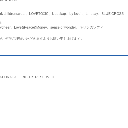
childrenswear、LOVETOXIC、kladskap、by loveit、Lindsay、BLUE CROSS
店
ycheer、Love&Peace&Money、sense of wonder、キリンのソフィ
が、何卒ご理解いただきますようお願い申し上げます。