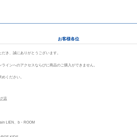
お客様各位
ただき、誠にありがとうございます。
ンラインへのアクセスならびに商品のご購入ができません。
求めください。
ング店
ain LIEN、b・ROOM
RGE KIDS