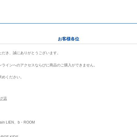
お客様各位
ただき、誠にありがとうございます。
ンラインへのアクセスならびに商品のご購入ができません。
求めください。
ング店
ain LIEN、b・ROOM
RGE KIDS