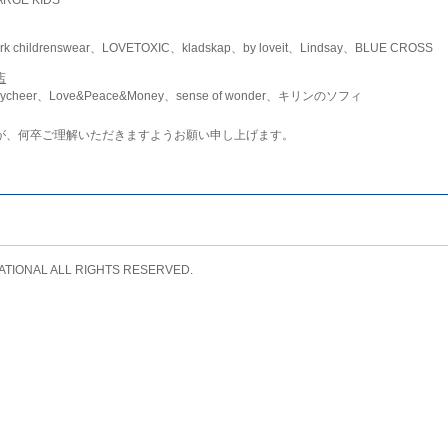
childrenswear、LOVETOXIC、kladskap、by loveit、Lindsay、BLUE CROSS
店
ycheer、Love&Peace&Money、sense of wonder、キリンのソフィ
が、何卒ご理解いただきますようお願い申し上げます。