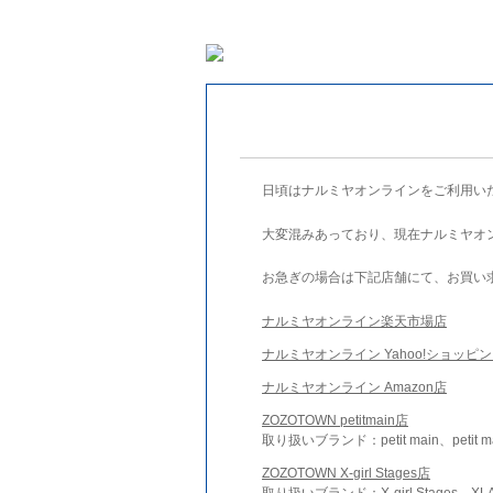
日頃はナルミヤオンラインをご利用い
大変混みあっており、現在ナルミヤオ
お急ぎの場合は下記店舗にて、お買い
ナルミヤオンライン楽天市場店
ナルミヤオンライン Yahoo!ショッピ
ナルミヤオンライン Amazon店
ZOZOTOWN petitmain店
取り扱いブランド：petit main、petit m
ZOZOTOWN X-girl Stages店
取り扱いブランド：X-girl Stages、XLA