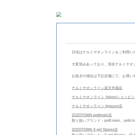
日頃はナルミヤオンラインをご利用い
大変混みあっており、現在ナルミヤオ
お急ぎの場合は下記店舗にて、お買い
ナルミヤオンライン楽天市場店
ナルミヤオンライン Yahoo!ショッピ
ナルミヤオンライン Amazon店
ZOZOTOWN petitmain店
取り扱いブランド：petit main、petit m
ZOZOTOWN X-girl Stages店
取り扱いブランド：X-girl Stages、XLA