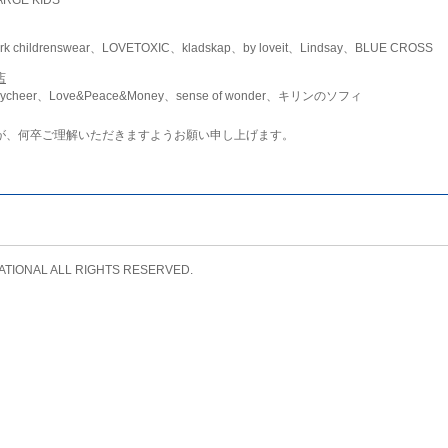
childrenswear、LOVETOXIC、kladskap、by loveit、Lindsay、BLUE CROSS
店
ycheer、Love&Peace&Money、sense of wonder、キリンのソフィ
が、何卒ご理解いただきますようお願い申し上げます。