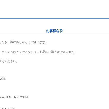
お客様各位
ただき、誠にありがとうございます。
ンラインへのアクセスならびに商品のご購入ができません。
求めください。
ング店
ain LIEN、b・ROOM
RGE KIDS