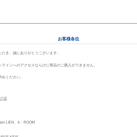
お客様各位
ただき、誠にありがとうございます。
ンラインへのアクセスならびに商品のご購入ができません。
求めください。
ング店
ain LIEN、b・ROOM
RGE KIDS