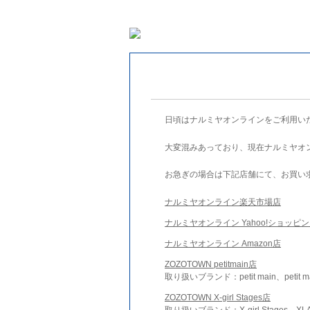
日頃はナルミヤオンラインをご利用い
大変混みあっており、現在ナルミヤオ
お急ぎの場合は下記店舗にて、お買い
ナルミヤオンライン楽天市場店
ナルミヤオンライン Yahoo!ショッピ
ナルミヤオンライン Amazon店
ZOZOTOWN petitmain店
取り扱いブランド：petit main、petit m
ZOZOTOWN X-girl Stages店
取り扱いブランド：X-girl Stages、XLA