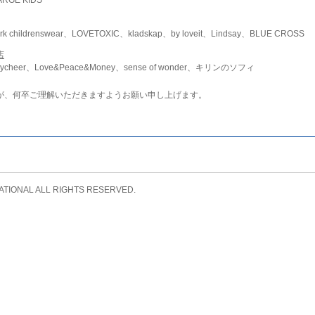
childrenswear、LOVETOXIC、kladskap、by loveit、Lindsay、BLUE CROSS
店
ycheer、Love&Peace&Money、sense of wonder、キリンのソフィ
が、何卒ご理解いただきますようお願い申し上げます。