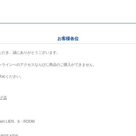
お客様各位
ただき、誠にありがとうございます。
ンラインへのアクセスならびに商品のご購入ができません。
求めください。
ング店
ain LIEN、b・ROOM
RGE KIDS