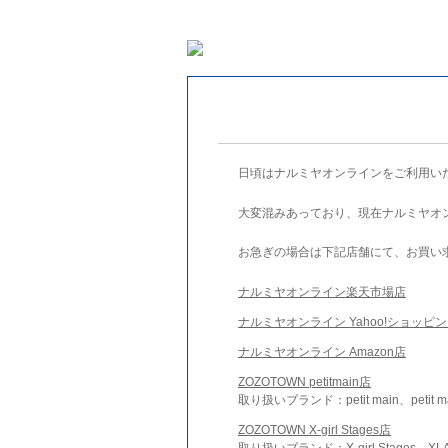
日頃はナルミヤオンラインをご利用い
大変混みあっており、現在ナルミヤオ
お急ぎの場合は下記店舗にて、お買い
ナルミヤオンライン楽天市場店
ナルミヤオンライン Yahoo!ショッピ
ナルミヤオンライン Amazon店
ZOZOTOWN petitmain店
取り扱いブランド：petit main、petit m
ZOZOTOWN X-girl Stages店
取り扱いブランド：X-girl Stages、XLA