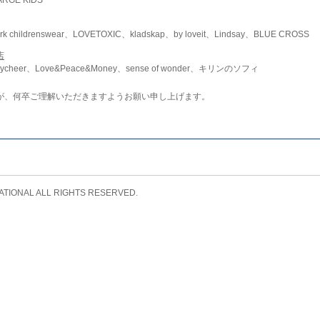
childrenswear、LOVETOXIC、kladskap、by loveit、Lindsay、BLUE CROSS
店
ycheer、Love&Peace&Money、sense of wonder、キリンのソフィ
が、何卒ご理解いただきますようお願い申し上げます。