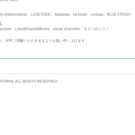
childrenswear、LOVETOXIC、kladskap、by loveit、Lindsay、BLUE CROSS
店
ycheer、Love&Peace&Money、sense of wonder、キリンのソフィ
が、何卒ご理解いただきますようお願い申し上げます。