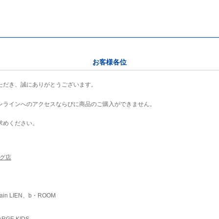
お客様各位
ただき、誠にありがとうございます。
ンラインへのアクセスならびに商品のご購入ができません。
求めください。
ング店
ain LIEN、b・ROOM
RGE KIDS