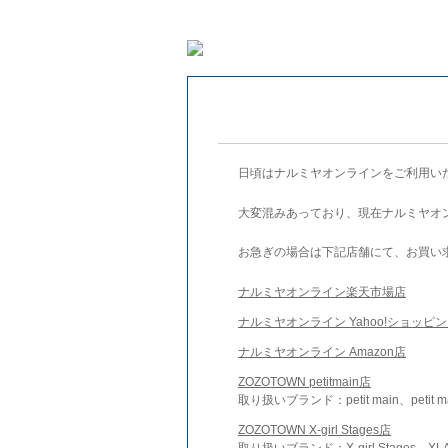
日頃はナルミヤオンラインをご利用い
大変混みあっており、現在ナルミヤオ
お急ぎの場合は下記店舗にて、お買い
ナルミヤオンライン楽天市場店
ナルミヤオンライン Yahoo!ショッピ
ナルミヤオンライン Amazon店
ZOZOTOWN petitmain店
取り扱いブランド：petit main、petit m
ZOZOTOWN X-girl Stages店
取り扱いブランド：X-girl Stages、XLA