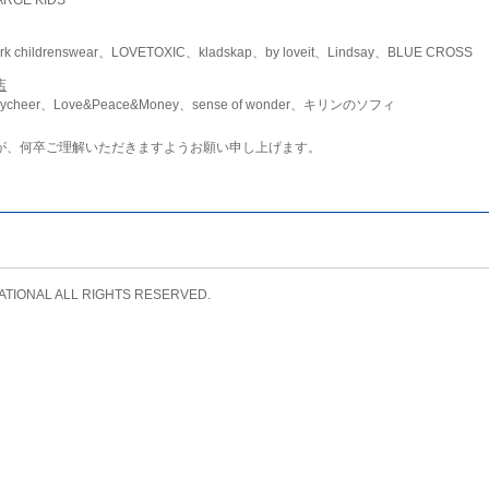
childrenswear、LOVETOXIC、kladskap、by loveit、Lindsay、BLUE CROSS
店
ycheer、Love&Peace&Money、sense of wonder、キリンのソフィ
が、何卒ご理解いただきますようお願い申し上げます。