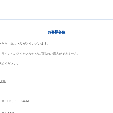
お客様各位
ただき、誠にありがとうございます。
ンラインへのアクセスならびに商品のご購入ができません。
求めください。
ング店
ain LIEN、b・ROOM
RGE KIDS