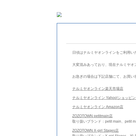
日頃はナルミヤオンラインをご利用い
大変混みあっており、現在ナルミヤオ
お急ぎの場合は下記店舗にて、お買い
ナルミヤオンライン楽天市場店
ナルミヤオンライン Yahoo!ショッピ
ナルミヤオンライン Amazon店
ZOZOTOWN petitmain店
取り扱いブランド：petit main、petit m
ZOZOTOWN X-girl Stages店
取り扱いブランド：X-girl Stages、XLA